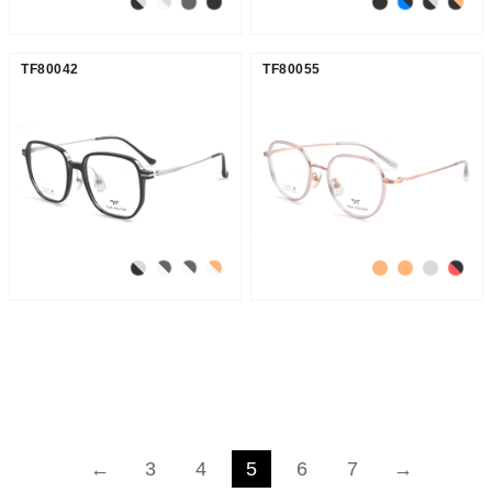
TF80042
TF80055
←
3
4
5
6
7
→