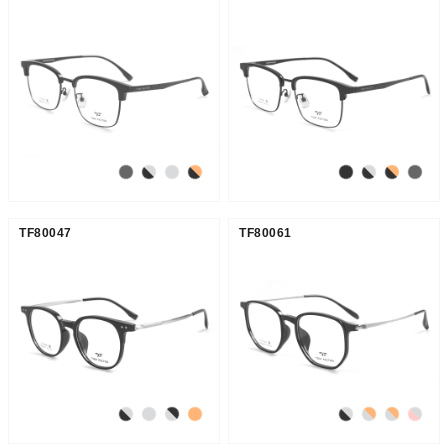
TF80047
TF80061